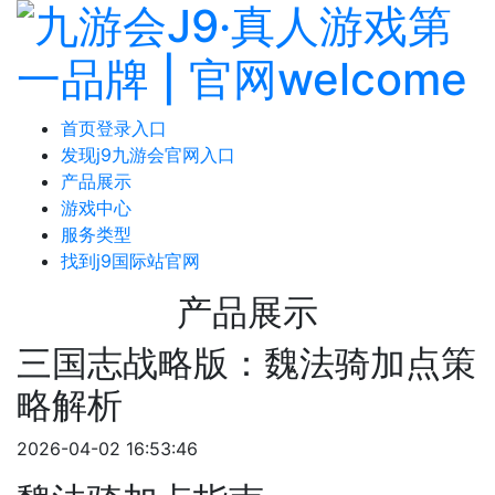
首页登录入口
发现j9九游会官网入口
产品展示
游戏中心
服务类型
找到j9国际站官网
产品展示
三国志战略版：魏法骑加点策
略解析
2026-04-02 16:53:46