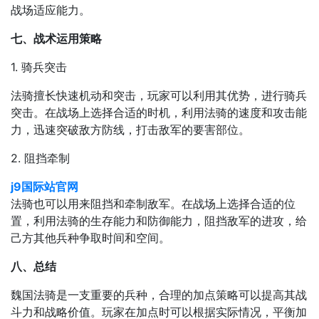
战场适应能力。
七、战术运用策略
1. 骑兵突击
法骑擅长快速机动和突击，玩家可以利用其优势，进行骑兵
突击。在战场上选择合适的时机，利用法骑的速度和攻击能
力，迅速突破敌方防线，打击敌军的要害部位。
2. 阻挡牵制
j9国际站官网
法骑也可以用来阻挡和牵制敌军。在战场上选择合适的位
置，利用法骑的生存能力和防御能力，阻挡敌军的进攻，给
己方其他兵种争取时间和空间。
八、总结
魏国法骑是一支重要的兵种，合理的加点策略可以提高其战
斗力和战略价值。玩家在加点时可以根据实际情况，平衡加