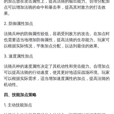
的加点放在攻击属性上，提高法骑的输出能力。合理分配加
点可以增加法骑的命中和暴击率，提高其对敌方的打击效
果。
2. 防御属性加点
法骑兵种的防御属性较低，容易受到敌方的攻击。在加点时
也需要适当地增加防御属性，提高法骑的生存能力。玩家可
以根据实际情况，平衡加点分配，以达到最佳的效果。
3. 速度属性加点
法骑兵种的速度属性决定了其机动性和突击能力。合理加点
可以提高法骑的行动速度，使其更好地适应战场环境。玩家
可以根据实际需求，适当增加速度属性的加点，提高法骑的
机动性。
四、技能加点策略
1. 主动技能加点