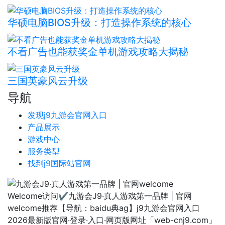
华硕电脑BIOS升级：打造操作系统的核心
不看广告也能获奖金单机游戏攻略大揭秘
三国英豪风云升级
导航
发现j9九游会官网入口
产品展示
游戏中心
服务类型
找到j9国际站官网
Welcome访问✔九游会J9·真人游戏第一品牌 | 官网
welcome推荐【导航：baidu典ag】j9九游会官网入口
2026最新版官网·登录·入口·网页版网址「web-cnj9.com」