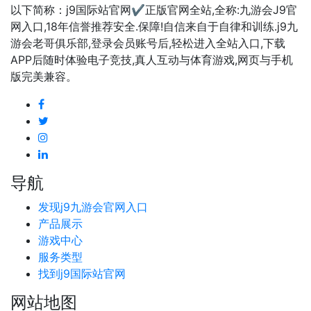
以下简称：j9国际站官网✔正版官网全站,全称:九游会J9官
网入口,18年信誉推荐安全.保障!自信来自于自律和训练.j9九
游会老哥俱乐部,登录会员账号后,轻松进入全站入口,下载
APP后随时体验电子竞技,真人互动与体育游戏,网页与手机
版完美兼容。
导航
发现j9九游会官网入口
产品展示
游戏中心
服务类型
找到j9国际站官网
网站地图