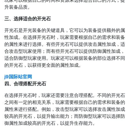
升装备品质。
三、选择适合的开光石
开光石是开光装备的关键道具，它可以为装备提供额外的属
性加成。在选择开光石时，玩家需要根据自己的需求和装备
的属性来进行选择。有些开光石可以提供攻击属性加成，适
合攻击型玩家使用；而有些开光石可以提供防御属性加成，
适合防御型玩家使用。玩家还可以根据装备的部位选择不同
的开光石，以获得更全面的属性加成。
j9国际站官网
四、合理搭配开光石
在选择开光石时，玩家还需要注意合理搭配。不同的开光石
之间有一定的相克关系，玩家需要根据自己的需求和装备的
属性来进行搭配。例如，攻击型玩家可以选择攻击属性加成
较高的开光石，以提升输出能力；而防御型玩家可以选择防
御属性加成较高的开光石，以提升生存能力。