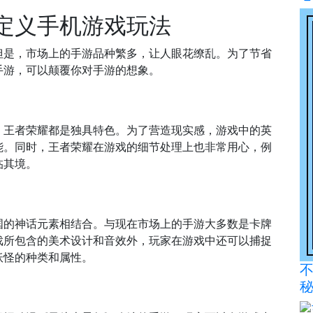
定义手机游戏玩法
但是，市场上的手游品种繁多，让人眼花缭乱。为了节省
手游，可以颠覆你对手游的想象。
，王者荣耀都是独具特色。为了营造现实感，游戏中的英
能。同时，王者荣耀在游戏的细节处理上也非常用心，例
临其境。
国的神话元素相结合。与现在市场上的手游大多数是卡牌
戏所包含的美术设计和音效外，玩家在游戏中还可以捕捉
妖怪的种类和属性。