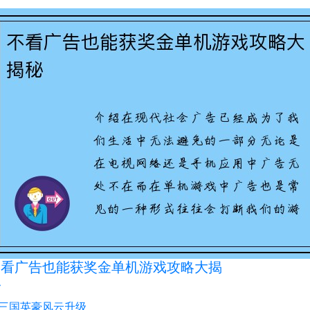
不看广告也能获奖金单机游戏攻略大揭
秘