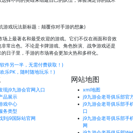
以选择不同的英雄来组建自己的队伍，体验满足你的战术
市场上最著名和最受欢迎的游戏。它们不仅在画面和音效
也非常出色。不论是卡牌游戏、角色扮演、战争游戏还是
来的日子里，手游的市场将会更加火热和多样化。
软件另一半，无需付费获取！)
欢乐PK，随时随地玩乐！)
航
网站地图
发现j9九游会官网入口
xml地图
产品展示
j9九游会老哥俱乐部官
游戏中心
j9九游会老哥俱乐部手
服务类型
口
找到j9国际站官网
j9九游会老哥俱乐部手
网
j9九游会老哥俱乐部We