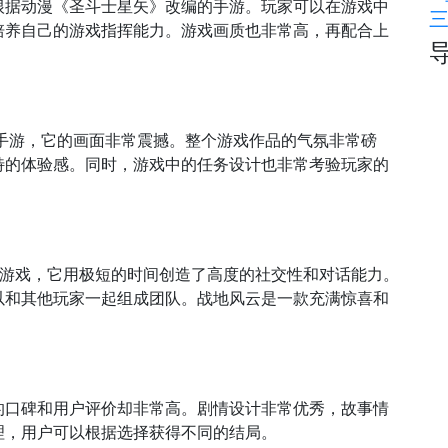
根据动漫《圣斗士星矢》改编的手游。玩家可以在游戏中
培养自己的游戏指挥能力。游戏画质也非常高，再配合上
G手游，它的画面非常震撼。整个游戏作品的气氛非常磅
特的体验感。同时，游戏中的任务设计也非常考验玩家的
发的游戏，它用极短的时间创造了高度的社交性和对话能力。
以和其他玩家一起组成团队。战地风云是一款充满惊喜和
的口碑和用户评价却非常高。剧情设计非常优秀，故事情
理，用户可以根据选择获得不同的结局。