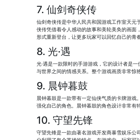
7. 仙剑奇侠传
仙剑奇侠传是中华人民共和国游戏工作室天元于
侠传凭借着令人感动的故事和美轮美奂的画面，
形式重新登台，让更多玩家可以回忆自己的青
8. 光·遇
光·遇是一款限时的手游游戏，它的设计者是一
与世界之间的情感关系。整个游戏画质非常惊
9. 晨钟暮鼓
晨钟暮鼓是一款带有一定仙侠气质的卡牌游戏
强化自己的角色。晨钟暮鼓的角色设计非常有
10. 守望先锋
守望先锋是一款由著名游戏开发商暴雪娱乐公