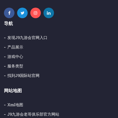
导航
发现j9九游会官网入口
产品展示
游戏中心
服务类型
找到j9国际站官网
网站地图
Xml地图
J9九游会老哥俱乐部官方网站