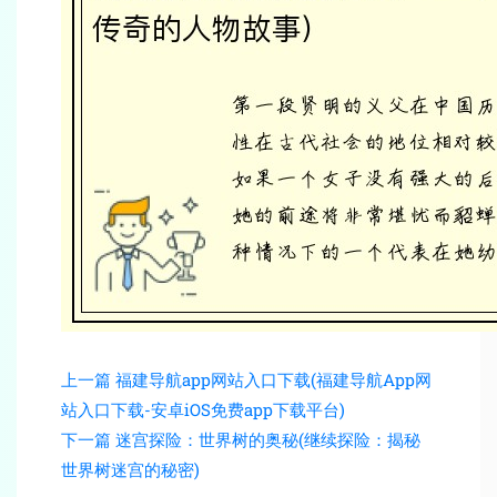
上一篇
福建导航app网站入口下载(福建导航App网
站入口下载-安卓iOS免费app下载平台)
下一篇
迷宫探险：世界树的奥秘(继续探险：揭秘
世界树迷宫的秘密)